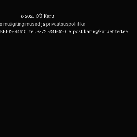
© 2025 OÜ Karu
oe
müügitingimused
ja
privaatsuspoliitika
EE102644610 tel. +372 53416620 e-post karu@karuehted.ee