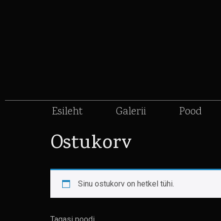
Esileht
Galerii
Pood
Ostukorv
Sinu ostukorv on hetkel tühi.
Tagasi poodi