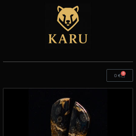
0
0
€