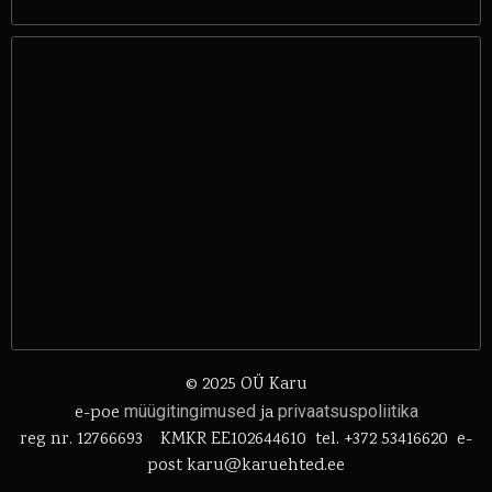
© 2025 OÜ Karu
e-poe
müügitingimused
ja
privaatsuspoliitika
reg nr. 12766693 KMKR EE102644610 tel. +372 53416620 e-
post karu@karuehted.ee