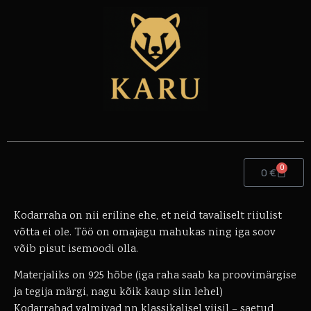
0
0
€
Kodarraha on nii eriline ehe, et neid tavaliselt riiulist
võtta ei ole. Töö on omajagu mahukas ning iga soov
võib pisut isemoodi olla.
Materjaliks on 925 hõbe (iga raha saab ka proovimärgise
ja tegija märgi, nagu kõik kaup siin lehel)
Kodarrahad valmivad nn klassikalisel viisil – saetud,