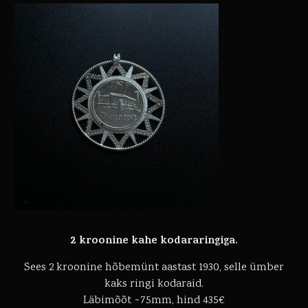
2 kroonine kahe kodararingiga.
Sees 2 kroonine hõbemünt aastast 1930, selle ümber
kaks ringi kodaraid.
Läbimõõt ~75mm, hind 435€