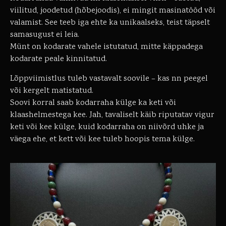
viilitud, joodetud (hõbejoodis), ei mingit masinatööd või
valamist. See teeb iga ehte ka unikaalseks, teist täpselt
samasugust ei leia.
Münt on kodarate vahele istutatud, mitte käppadega
kodarate peale kinnitatud.
Lõppviimistlus tuleb vastavalt soovile – kas nn peegel
või kergelt matistatud.
Soovi korral saab kodarraha külge ka keti või
klaashelmestega kee. Jah, tavaliselt käib riputatav vigur
keti või kee külge, kuid kodarraha on niivõrd uhke ja
väega ehe, et kett või kee tuleb hoopis tema külge.