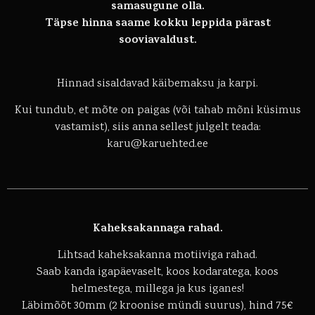
samasugune olla.
Täpse hinna saame kokku leppida pärast
sooviavaldust.
Hinnad sisaldavad käibemaksu ja karpi.
Kui tundub, et mõte on paigas (või tahab mõni küsimus
vastamist), siis anna sellest julgelt teada:
karu@karuehted.ee
Kaheksakannaga rahad.
Lihtsad kaheksakanna motiiviga rahad.
Saab kanda igapäevaselt, koos kodaratega, koos
helmestega, millega ja kus iganes!
Läbimõõt 30mm (2 kroonise mündi suurus), hind 75€