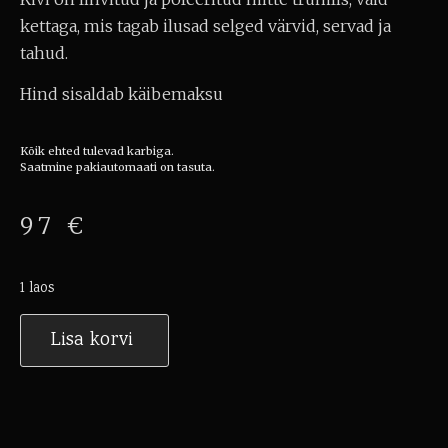
kettaga, mis tagab ilusad selged värvid, servad ja
tahud.
Hind sisaldab käibemaksu
Kõik ehted tulevad karbiga.
Saatmine pakiautomaati on tasuta.
97
€
1 laos
Lisa korvi