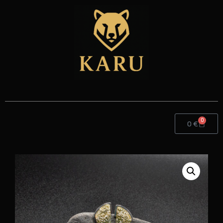
0
0
€