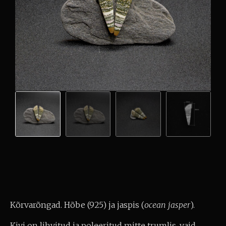
Kõrvarõngad. Hõbe (925) ja jaspis (
ocean jasper
).
Kivi on lihvitud ja poleeritud mitte trumlis, vaid