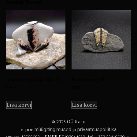
Seotud Tooted
Kõrvarõngad ja ripats
Kõrvarõngad
185
€
97
€
Lisa korvi
Lisa korvi
© 2025 OÜ Karu
e-poe
müügitingimused
ja
privaatsuspoliitika