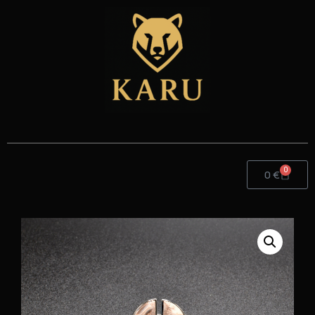
0
0
€