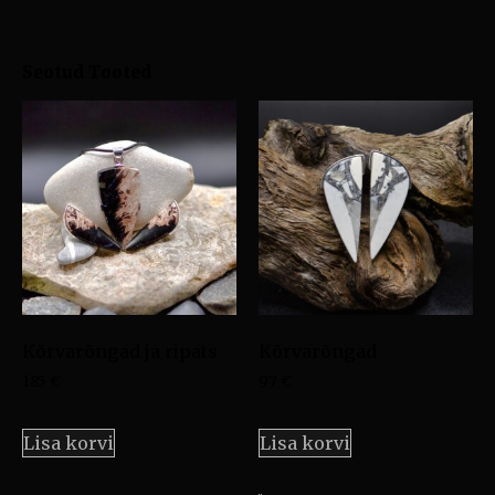
Seotud Tooted
Kõrvarõngad ja ripats
Kõrvarõngad
185
€
97
€
Lisa korvi
Lisa korvi